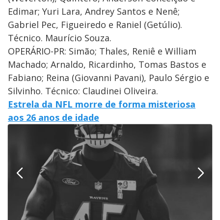
Edimar; Yuri Lara, Andrey Santos e Nenê;
Gabriel Pec, Figueiredo e Raniel (Getúlio).
Técnico. Maurício Souza.
OPERÁRIO-PR: Simão; Thales, Reniê e William
Machado; Arnaldo, Ricardinho, Tomas Bastos e
Fabiano; Reina (Giovanni Pavani), Paulo Sérgio e
Silvinho. Técnico: Claudinei Oliveira.
Estrela da NFL morre de forma misteriosa
aos 26 anos de idade