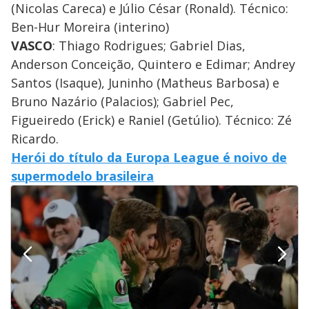
(Nicolas Careca) e Júlio César (Ronald). Técnico:
Ben-Hur Moreira (interino)
VASCO
: Thiago Rodrigues; Gabriel Dias,
Anderson Conceição, Quintero e Edimar; Andrey
Santos (Isaque), Juninho (Matheus Barbosa) e
Bruno Nazário (Palacios); Gabriel Pec,
Figueiredo (Erick) e Raniel (Getúlio). Técnico: Zé
Ricardo.
Herói do título da Europa League é noivo de
supermodelo brasileira