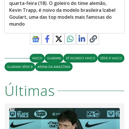
quarta-feira (18). O goleiro do time alemão,
Kevin Trapp, é noivo da modelo brasileira Izabel
Goulart, uma das top models mais famosas do
mundo
VASCO
GUARANI
ZÉ RICARDO VASCO
SÉRIE B VASCO
GUARANI SÉRIE B
ARENA DA AMAZÔNIA
Últimas