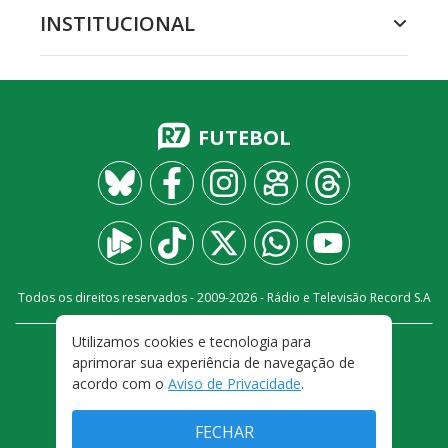
INSTITUCIONAL
FUTEBOL
Todos os direitos reservados - 2009-
2026
- Rádio e Televisão Record S.A
Utilizamos cookies e tecnologia para
CARREIRA
FALE CONOSCO
PRIVACIDADE
aprimorar sua experiência de navegação de
TERMOS E CONDIÇÕES DE USO
acordo com o
Aviso de Privacidade
.
FECHAR