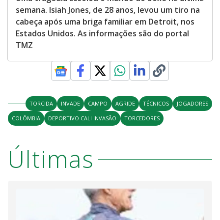
semana. Isiah Jones, de 28 anos, levou um tiro na
cabeça após uma briga familiar em Detroit, nos
Estados Unidos. As informações são do portal
TMZ
TORCIDA
INVADE
CAMPO
AGRIDE
TÉCNICOS
JOGADORES
COLÔMBIA
DEPORTIVO CALI INVASÃO
TORCEDORES
Últimas