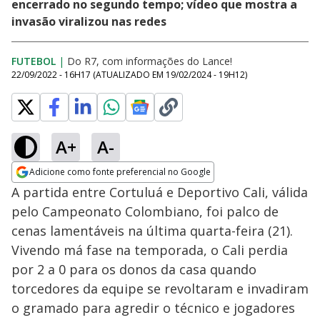
encerrado no segundo tempo; vídeo que mostra a
invasão viralizou nas redes
FUTEBOL
|
Do R7, com informações do Lance!
22/09/2022 - 16H17
(ATUALIZADO EM
19/02/2024 - 19H12
)
A+
A-
Adicione como fonte preferencial no Google
Opens in new window
A partida entre Cortuluá e Deportivo Cali, válida
pelo Campeonato Colombiano, foi palco de
cenas lamentáveis na última quarta-feira (21).
Vivendo má fase na temporada, o Cali perdia
por 2 a 0 para os donos da casa quando
torcedores da equipe se revoltaram e invadiram
o gramado para agredir o técnico e jogadores