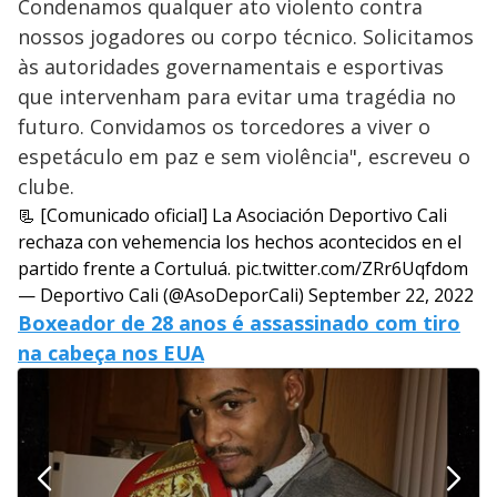
Condenamos qualquer ato violento contra
nossos jogadores ou corpo técnico. Solicitamos
às autoridades governamentais e esportivas
que intervenham para evitar uma tragédia no
futuro. Convidamos os torcedores a viver o
espetáculo em paz e sem violência", escreveu o
clube.
📃 [Comunicado oficial] La Asociación Deportivo Cali
rechaza con vehemencia los hechos acontecidos en el
partido frente a Cortuluá.
pic.twitter.com/ZRr6Uqfdom
— Deportivo Cali (@AsoDeporCali)
September 22, 2022
Boxeador de 28 anos é assassinado com tiro
na cabeça nos EUA