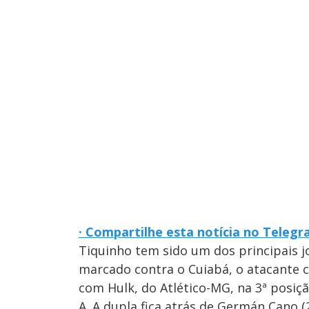
· Compartilhe esta notícia no Teleg
Tiquinho tem sido um dos principais j
marcado contra o Cuiabá, o atacante 
com Hulk, do Atlético-MG, na 3ª posição
A. A dupla fica atrás de Germán Cano (2