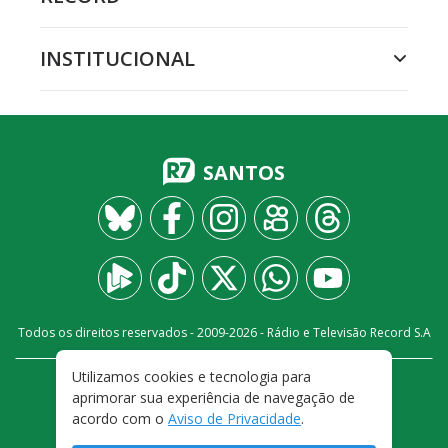
INSTITUCIONAL
SANTOS
Todos os direitos reservados - 2009-
2026
- Rádio e Televisão Record S.A
Utilizamos cookies e tecnologia para
CARREIRA
FALE CONOSCO
PRIVACIDADE
aprimorar sua experiência de navegação de
TERMOS E CONDIÇÕES DE USO
acordo com o
Aviso de Privacidade
.