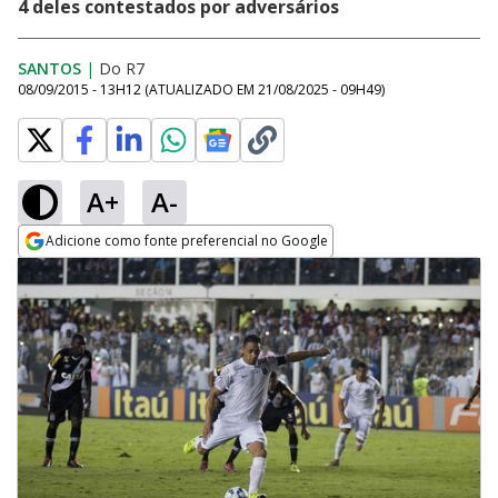
4 deles contestados por adversários
SANTOS
|
Do R7
08/09/2015 - 13H12
(ATUALIZADO EM
21/08/2025 - 09H49
)
A+
A-
Adicione como fonte preferencial no Google
Opens in new window