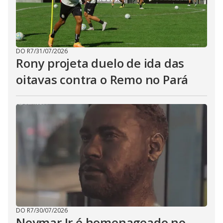
DO R7
/
31/07/2026
Rony projeta duelo de ida das
oitavas contra o Remo no Pará
DO R7
/
30/07/2026
Neymar Jr é homenageado no