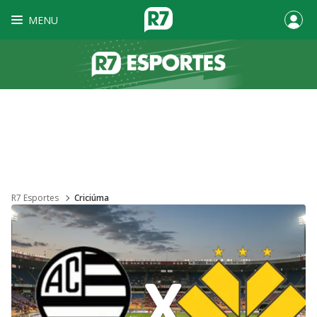
MENU
R7 Esportes
Criciúma