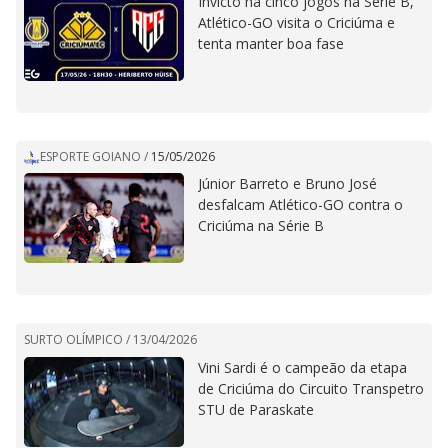
Invicto há cinco jogos na Série B,
Atlético-GO visita o Criciúma e
tenta manter boa fase
ESPORTE GOIANO
/
15/05/2026
Júnior Barreto e Bruno José
desfalcam Atlético-GO contra o
Criciúma na Série B
SURTO OLÍMPICO /
13/04/2026
Vini Sardi é o campeão da etapa
de Criciúma do Circuito Transpetro
STU de Paraskate