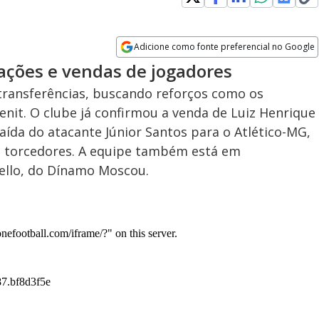
Adicione como fonte preferencial no Google
Opens in new window
ações e vendas de jogadores
transferências, buscando reforços como os
nit. O clube já confirmou a venda de Luiz Henrique
aída do atacante Júnior Santos para o Atlético-MG,
 torcedores. A equipe também está em
tello, do Dínamo Moscou.