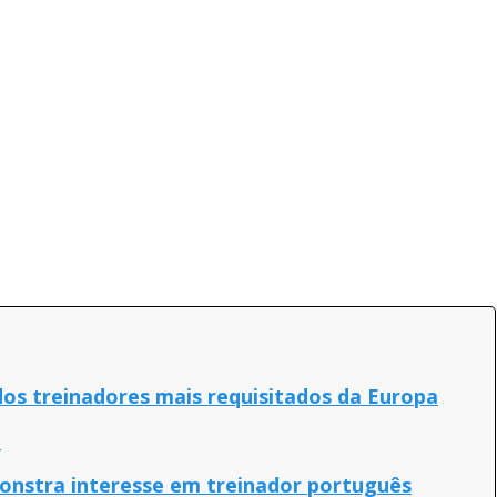
os treinadores mais requisitados da Europa
o
nstra interesse em treinador português