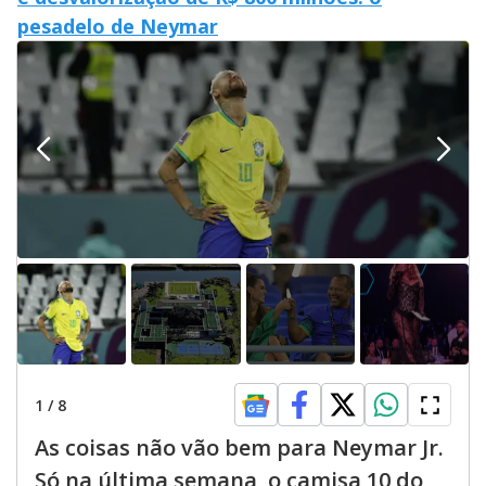
pesadelo de Neymar
1
/
8
As coisas não vão bem para Neymar Jr.
Só na última semana, o camisa 10 do