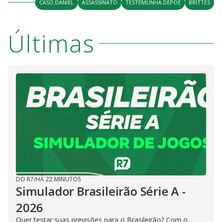
CASO DANIEL
ASSASSINATO
TESTEMUNHA DEPÕE
BRITTES
Últimas
DO R7
/
HÁ 22 MINUTOS
Simulador Brasileirão Série A -
2026
Quer testar suas previsões para o Brasileirão? Com o