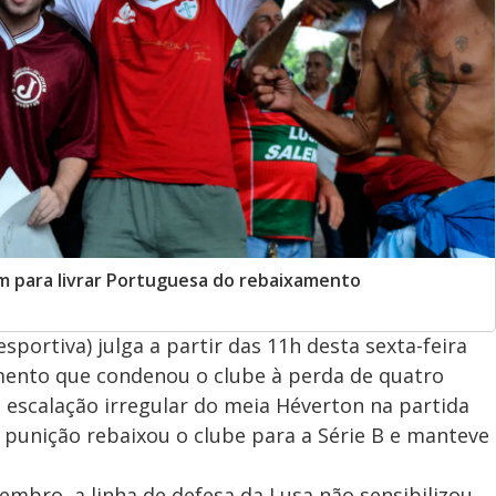
 para livrar Portuguesa do rebaixamento
sportiva) julga a partir das 11h desta sexta-feira
amento que condenou o clube à perda de quatro
escalação irregular do meia Héverton na partida
punição rebaixou o clube para a Série B e manteve
mbro, a linha de defesa da Lusa não sensibilizou