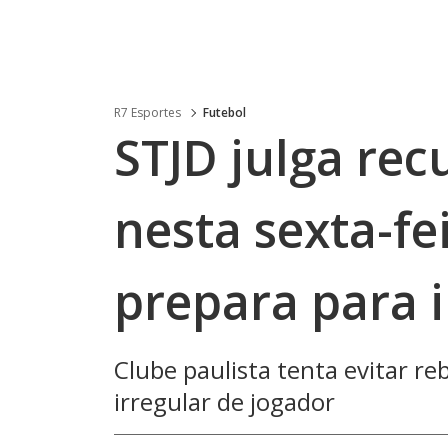
R7 Esportes
Futebol
STJD julga re
nesta sexta-fe
prepara para 
Clube paulista tenta evitar re
irregular de jogador