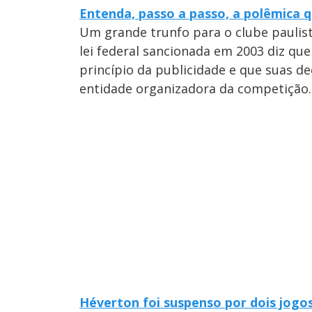
Entenda, passo a passo, a polêmica q
Um grande trunfo para o clube paulist
lei federal sancionada em 2003 diz que
princípio da publicidade e que suas de
entidade organizadora da competição.
Héverton foi suspenso por dois jogos