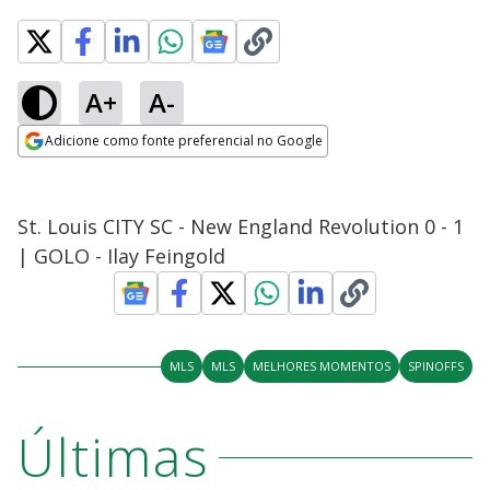
A+
A-
Adicione como fonte preferencial no Google
Opens in new window
St. Louis CITY SC - New England Revolution 0 - 1
| GOLO - Ilay Feingold
MLS
MLS
MELHORES MOMENTOS
SPINOFFS
Últimas