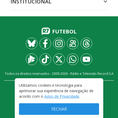
INSTITUCIONAL
FUTEBOL
Todos os direitos reservados - 2009-
2026
- Rádio e Televisão Record S.A
Utilizamos cookies e tecnologia para
CARREIRA
FALE CONOSCO
PRIVACIDADE
aprimorar sua experiência de navegação de
TERMOS E CONDIÇÕES DE USO
acordo com o
Aviso de Privacidade
.
FECHAR