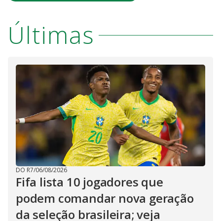
s
y
Últimas
M
V
u
d
o
i
d
e
o
DO R7
/
06/08/2026
Fifa lista 10 jogadores que
podem comandar nova geração
da seleção brasileira; veja