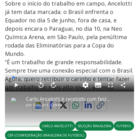
Sobre o início do trabalho em campo, Ancelotti
já tem data marcada: o Brasil enfrenta o
Equador no dia 5 de junho, fora de casa, e
depois encara o Paraguai, no dia 10, na Neo
Química Arena, em São Paulo, pela penúltima
rodada das Eliminatórias para a Copa do
Mundo.
“É um trabalho de grande responsabilidade.
Sempre tive uma conexão especial com o Brasil.
Agora, quero retribuir o carinho e tentar fazer
L
o
a
um trabalho no mais alto nível”, afirmou.
S
d
u
C
P
V
A
P
F
e
b
o
l
o
v
u
d
t
m
a
l
a
l
:
Carlo Ancelotti é recebido com festa por torcedores e assume seleção brasileira
i
p
y
t
n
l
3
t
a
a
ç
s
.
por
Seleção brasileira
l
r
r
a
c
7
e
t
1
r
l
r
3
s
i
0
1
e
%
l
s
0
e
h
e
s
n
a
g
e
r
u
g
CARLO ANCELOTTI
SELEÇÃO BRASILEIRA
FUTEBOL
n
u
a
d
n
o
d
CBF (CONFEDERAÇÃO BRASILEIRA DE FUTEBOL)
s
o