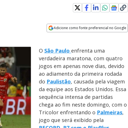
Adicione como fonte preferencial no Google
Opens in new window
O
São Paulo
enfrenta uma
verdadeira maratona, com quatro
jogos em apenas nove dias, devido
ao adiamento da primeira rodada
do
Paulistão
, causada pela viagem
da equipe aos Estados Unidos. Essa
sequência intensa de partidas
chega ao fim neste domingo, com o
Tricolor enfrentando o
Palmeiras
,
jogo que será exibido pela
RECORD
,
R7.com
e
PlayPlus
.