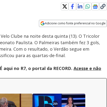
Loaded
:
100.00%
Adicione como fonte preferencial no Google
Subtitles
Velocidade
Opens in new window
elo Clube na noite desta quinta (13). O Tricolor
eonato Paulista. O Palmeiras também fez 3 gols,
meira. Com o resultado, o Verdão segue em
sificou para as quartas-de-final.
É aqui no R7, o portal da RECORD.
Acesse e não