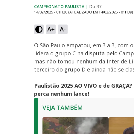
CAMPEONATO PAULISTA
|
Do R7
14/02/2025 - 01H20
(ATUALIZADO EM
14/02/2025 - 01H39
)
A+
A-
Ativar
Som
O São Paulo empatou, em 3 a 3, com o V
lidera o grupo C na disputa pelo Camp
mas não tomou nenhum da Inter de Li
terceiro do grupo D e ainda não se clas
Paulistão 2025 AO VIVO e de GRAÇA? 
perca nenhum lance!
VEJA TAMBÉM