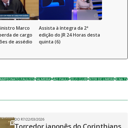
inistro Marco
Assista à íntegra da 2ª
perda de cargo
edição do JR 24 Horas desta
ões de assédio
quinta (6)
AMPEONATO PAULISTA
PALMEIRAS
SÃO PAULO
VELO CLUBE
INTER DE LIMEIRA
JR NA TV
DO R7
/
22/03/2026
Torcedor japonês do Corinthians