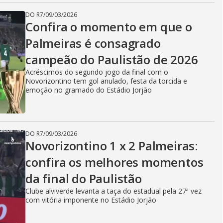
DO R7
/
09/03/2026
Confira o momento em que o
Palmeiras é consagrado
campeão do Paulistão de 2026
Acréscimos do segundo jogo da final com o
Novorizontino tem gol anulado, festa da torcida e
emoção no gramado do Estádio Jorjão
DO R7
/
09/03/2026
Novorizontino 1 x 2 Palmeiras:
confira os melhores momentos
da final do Paulistão
Clube alviverde levanta a taça do estadual pela 27ª vez
com vitória imponente no Estádio Jorjão