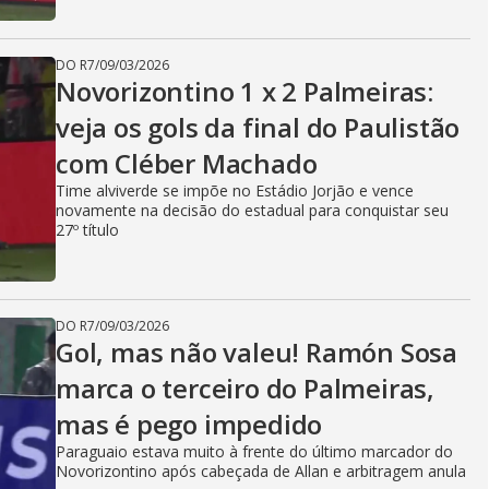
DO R7
/
09/03/2026
Novorizontino 1 x 2 Palmeiras:
veja os gols da final do Paulistão
com Cléber Machado
Time alviverde se impõe no Estádio Jorjão e vence
novamente na decisão do estadual para conquistar seu
27º título
DO R7
/
09/03/2026
Gol, mas não valeu! Ramón Sosa
marca o terceiro do Palmeiras,
mas é pego impedido
Paraguaio estava muito à frente do último marcador do
Novorizontino após cabeçada de Allan e arbitragem anula