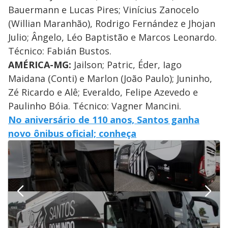
Bauermann e Lucas Pires; Vinícius Zanocelo
(Willian Maranhão), Rodrigo Fernández e Jhojan
Julio; Ângelo, Léo Baptistão e Marcos Leonardo.
Técnico: Fabián Bustos.
AMÉRICA-MG:
Jailson; Patric, Éder, Iago
Maidana (Conti) e Marlon (João Paulo); Juninho,
Zé Ricardo e Alê; Everaldo, Felipe Azevedo e
Paulinho Bóia. Técnico: Vagner Mancini.
No aniversário de 110 anos, Santos ganha
novo ônibus oficial; conheça