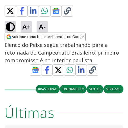
A+
A-
Adicione como fonte preferencial no Google
Opens in new window
Elenco do Peixe segue trabalhando para a
retomada do Campeonato Brasileiro; primeiro
compromisso é no interior paulista.
BRASILEIRAO
TREINAMENTO
SANTOS
MIRASSOL
Últimas