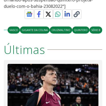
duelo-com-o-bahia-23082022"]
VASCO
GIGANTE DA COLINA
CRUZMALTINO
QUINTERO
SÉRIE B
Últimas