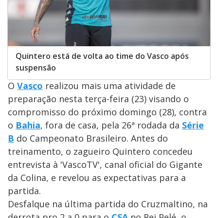
Quintero está de volta ao time do Vasco após
suspensão
O
Vasco
realizou mais uma atividade de
preparação nesta terça-feira (23) visando o
compromisso do próximo domingo (28), contra
o
Bahia
, fora de casa, pela 26ª rodada da
Série
B
do Campeonato Brasileiro. Antes do
treinamento, o zagueiro Quintero concedeu
entrevista à 'VascoTV', canal oficial do Gigante
da Colina, e revelou as expectativas para a
partida.
Desfalque na última partida do Cruzmaltino, na
derrota pro 2 a 0 para o
CSA
no Rei Pelé, o