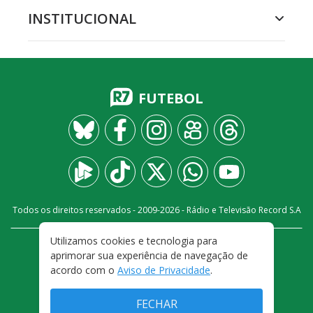
INSTITUCIONAL
FUTEBOL
Todos os direitos reservados - 2009-
2026
- Rádio e Televisão Record S.A
Utilizamos cookies e tecnologia para
CARREIRA
FALE CONOSCO
PRIVACIDADE
aprimorar sua experiência de navegação de
TERMOS E CONDIÇÕES DE USO
acordo com o
Aviso de Privacidade
.
FECHAR