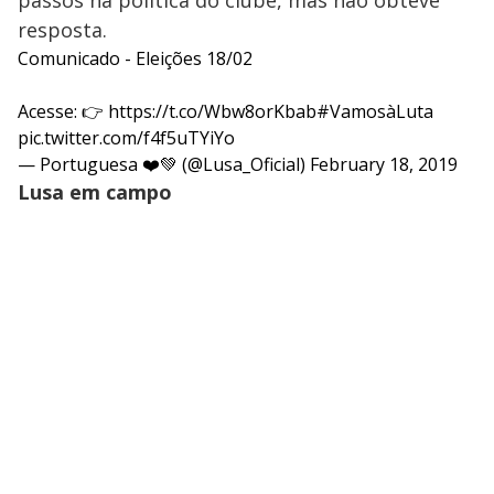
passos na política do clube, mas não obteve
resposta.
Comunicado - Eleições 18/02
Acesse: 👉
https://t.co/Wbw8orKbab
#VamosàLuta
pic.twitter.com/f4f5uTYiYo
— Portuguesa ❤️💚 (@Lusa_Oficial)
February 18, 2019
Lusa em campo