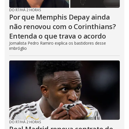
DO R7
/
HÁ 2 HORAS
Por que Memphis Depay ainda
não renovou com o Corinthians?
Entenda o que trava o acordo
Jornalista Pedro Ramiro explica os bastidores desse
imbróglio
DO R7
/
HÁ 2 HORAS
Real Madrid renova contrato de