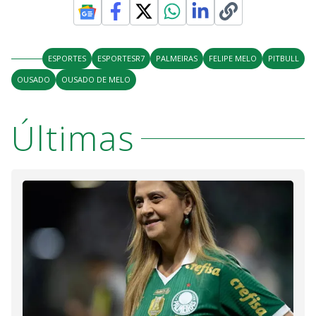
ESPORTES
ESPORTESR7
PALMEIRAS
FELIPE MELO
PITBULL
OUSADO
OUSADO DE MELO
Últimas