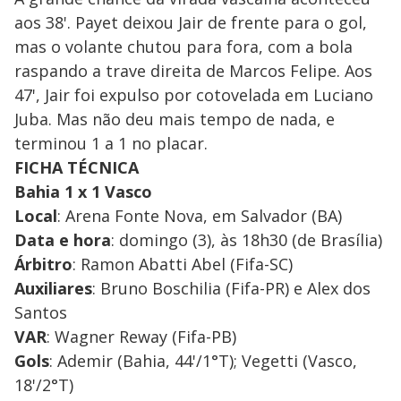
aos 38'. Payet deixou Jair de frente para o gol,
mas o volante chutou para fora, com a bola
raspando a trave direita de Marcos Felipe. Aos
47', Jair foi expulso por cotovelada em Luciano
Juba. Mas não deu mais tempo de nada, e
terminou 1 a 1 no placar.
FICHA TÉCNICA
Bahia 1 x 1 Vasco
Local
: Arena Fonte Nova, em Salvador (BA)
Data e hora
: domingo (3), às 18h30 (de Brasília)
Árbitro
: Ramon Abatti Abel (Fifa-SC)
Auxiliares
: Bruno Boschilia (Fifa-PR) e Alex dos
Santos
VAR
: Wagner Reway (Fifa-PB)
Gols
: Ademir (Bahia, 44'/1°T); Vegetti (Vasco,
18'/2°T)