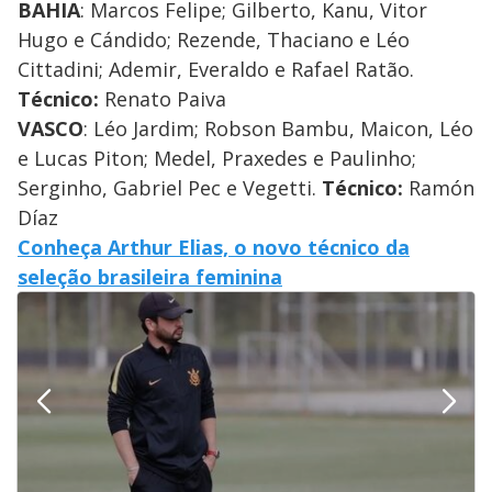
BAHIA
: Marcos Felipe; Gilberto, Kanu, Vitor
Hugo e Cándido; Rezende, Thaciano e Léo
Cittadini; Ademir, Everaldo e Rafael Ratão.
Técnico:
Renato Paiva
VASCO
: Léo Jardim; Robson Bambu, Maicon, Léo
e Lucas Piton; Medel, Praxedes e Paulinho;
Serginho, Gabriel Pec e Vegetti.
Técnico:
Ramón
Díaz
Conheça Arthur Elias, o novo técnico da
seleção brasileira feminina