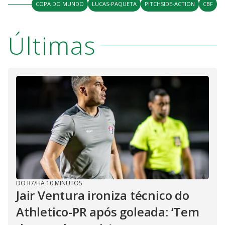
COPA DO MUNDO
LUCAS-PAQUETA
PITCHSIDE-ACTION
CBF
Últimas
DO R7
/
HÁ 10 MINUTOS
Jair Ventura ironiza técnico do
Athletico-PR após goleada: ‘Tem