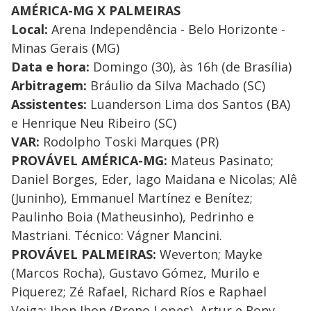
AMÉRICA-MG X PALMEIRAS
Local:
Arena Independência - Belo Horizonte -
Minas Gerais (MG)
Data e hora:
Domingo (30), às 16h (de Brasília)
Arbitragem:
Bráulio da Silva Machado (SC)
Assistentes:
Luanderson Lima dos Santos (BA)
e Henrique Neu Ribeiro (SC)
VAR:
Rodolpho Toski Marques (PR)
PROVÁVEL AMÉRICA-MG:
Mateus Pasinato;
Daniel Borges, Eder, Iago Maidana e Nicolas; Alê
(Juninho), Emmanuel Martínez e Benítez;
Paulinho Boia (Matheusinho), Pedrinho e
Mastriani. Técnico: Vágner Mancini.
PROVÁVEL PALMEIRAS:
Weverton; Mayke
(Marcos Rocha), Gustavo Gómez, Murilo e
Piquerez; Zé Rafael, Richard Ríos e Raphael
Veiga; Jhon Jhon (Breno Lopes), Artur e Rony.