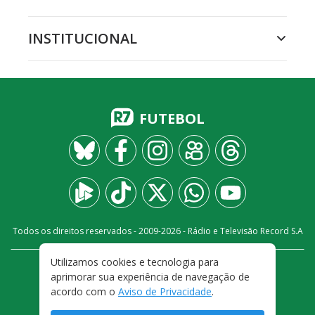
INSTITUCIONAL
FUTEBOL
Todos os direitos reservados - 2009-
2026
- Rádio e Televisão Record S.A
Utilizamos cookies e tecnologia para
CARREIRA
FALE CONOSCO
PRIVACIDADE
aprimorar sua experiência de navegação de
TERMOS E CONDIÇÕES DE USO
acordo com o
Aviso de Privacidade
.