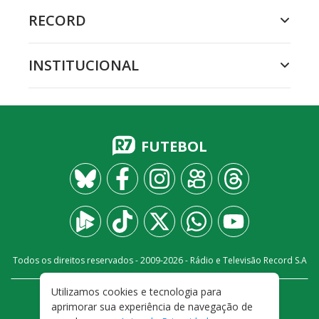
RECORD
INSTITUCIONAL
FUTEBOL
Todos os direitos reservados - 2009-
2026
- Rádio e Televisão Record S.A
Utilizamos cookies e tecnologia para
CARREIRA
FALE CONOSCO
PRIVACIDADE
aprimorar sua experiência de navegação de
TERMOS E CONDIÇÕES DE USO