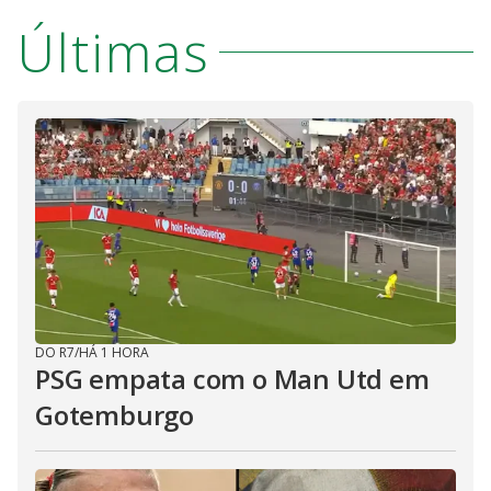
Últimas
DO R7
/
HÁ 1 HORA
PSG empata com o Man Utd em
Gotemburgo