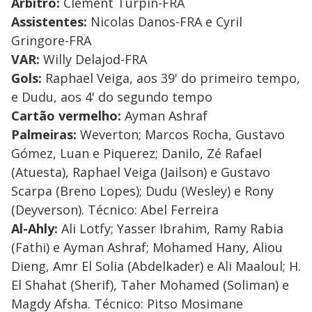
Árbitro:
Clement Turpin-FRA
Assistentes:
Nicolas Danos-FRA e Cyril
Gringore-FRA
VAR:
Willy Delajod-FRA
Gols:
Raphael Veiga, aos 39' do primeiro tempo,
e Dudu, aos 4' do segundo tempo
Cartão vermelho:
Ayman Ashraf
Palmeiras:
Weverton; Marcos Rocha, Gustavo
Gómez, Luan e Piquerez; Danilo, Zé Rafael
(Atuesta), Raphael Veiga (Jailson) e Gustavo
Scarpa (Breno Lopes); Dudu (Wesley) e Rony
(Deyverson). Técnico: Abel Ferreira
Al-Ahly:
Ali Lotfy; Yasser Ibrahim, Ramy Rabia
(Fathi) e Ayman Ashraf; Mohamed Hany, Aliou
Dieng, Amr El Solia (Abdelkader) e Ali Maaloul; H.
El Shahat (Sherif), Taher Mohamed (Soliman) e
Magdy Afsha. Técnico: Pitso Mosimane