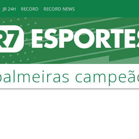
JR 24H
RECORD
RECORD NEWS
palmeiras campeã