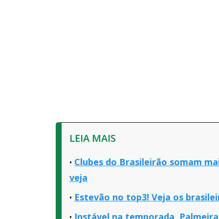
LEIA MAIS
Clubes do Brasileirão somam mai
veja
Estevão no top3! Veja os brasilei
Instável na temporada, Palmeir