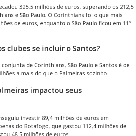
i
recadou 325,5 milhões de euros, superando os 212,5
ians e São Paulo. O Corinthians foi o que mais
lhões de euros, enquanto o São Paulo ficou em 11ª
d
s clubes se incluir o Santos?
e
o conjunta de Corinthians, São Paulo e Santos é de
ilhões a mais do que o Palmeiras sozinho.
o
almeiras impactou seus
nseguiu investir 89,4 milhões de euros em
apenas do Botafogo, que gastou 112,4 milhões de
stou 48,5 milhões de euros.