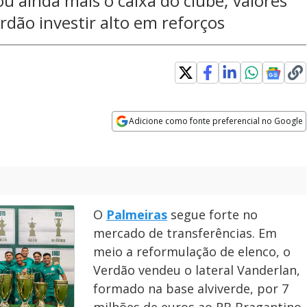
u ainda mais o caixa do clube; valores
dão investir alto em reforços
Adicione como fonte preferencial no Google
Opens in new window
O
Palmeiras
segue forte no
mercado de transferências. Em
meio a reformulação de elenco, o
Verdão vendeu o lateral Vanderlan,
formado na base alviverde, por 7