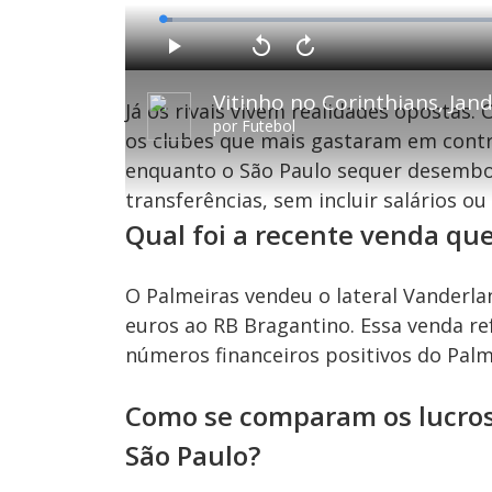
L
o
a
d
P
V
A
e
l
o
v
d
a
l
a
:
y
t
n
1
Já os rivais vivem realidades opostas.
a
ç
.
r
a
3
por
Futebol
1
r
0
os clubes que mais gastaram em contr
0
1
%
s
0
e
s
enquanto o São Paulo sequer desembo
g
e
u
g
transferências, sem incluir salários ou 
n
u
d
n
o
d
Qual foi a recente venda qu
s
o
s
O Palmeiras vendeu o lateral Vanderla
M
euros ao RB Bragantino. Essa venda re
u
d
números financeiros positivos do Palm
o
Como se comparam os lucros 
São Paulo?