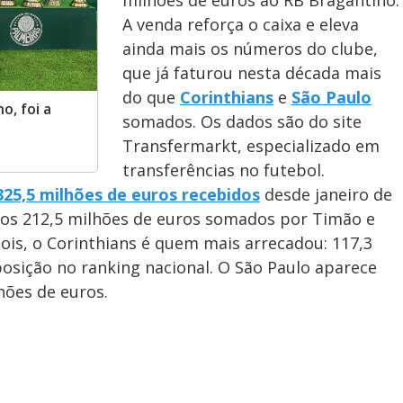
milhões de euros ao RB Bragantino.
A venda reforça o caixa e eleva
ainda mais os números do clube,
que já faturou nesta década mais
do que
Corinthians
e
São Paulo
o, foi a
somados. Os dados são do site
Transfermarkt, especializado em
transferências no futebol.
325,5 milhões de euros recebidos
desde janeiro de
, os 212,5 milhões de euros somados por Timão e
ois, o Corinthians é quem mais arrecadou: 117,3
osição no ranking nacional. O São Paulo aparece
hões de euros.