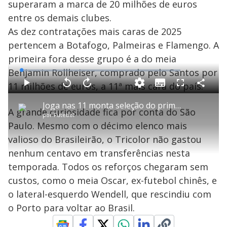
superaram a marca de 20 milhões de euros
entre os demais clubes.
As dez contratações mais caras de 2025
pertencem a Botafogo, Palmeiras e Flamengo. A
primeira fora desse grupo é a do meia
Benjamin Rollheiser, comprado pelo Santos por
L
o
a
11 milhões de euros, a 11ª mais cara do país.
S
d
u
C
P
V
A
P
F
e
b
o
l
o
v
u
d
t
m
a
l
a
l
:
Joga nas 11 monta seleção do primeiro turno do Campeonato Brasileiro; confira
i
p
y
t
n
l
1
A grande curiosidade fica por conta do São
t
a
a
ç
s
.
por
Futebol
l
r
r
a
c
2
e
t
1
r
l
r
0
Paulo. Mesmo com o décimo elenco mais
s
i
0
1
e
%
l
s
0
e
h
valioso do Brasileirão, o Tricolor não gastou
e
s
n
a
g
e
r
u
g
nenhum centavo em transferências nesta
n
u
a
d
n
o
d
temporada. Todos os reforços chegaram sem
s
o
s
custos, como o meia Oscar, ex-futebol chinês, e
y
o lateral-esquerdo Wendell, que rescindiu com
o Porto para voltar ao Brasil.
M
u
d
o