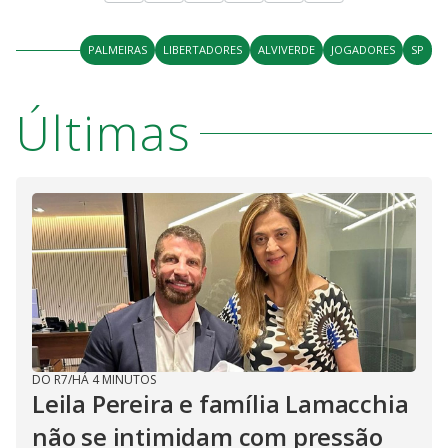
PALMEIRAS
LIBERTADORES
ALVIVERDE
JOGADORES
SP
Últimas
DO R7
/
HÁ 4 MINUTOS
Leila Pereira e família Lamacchia
não se intimidam com pressão