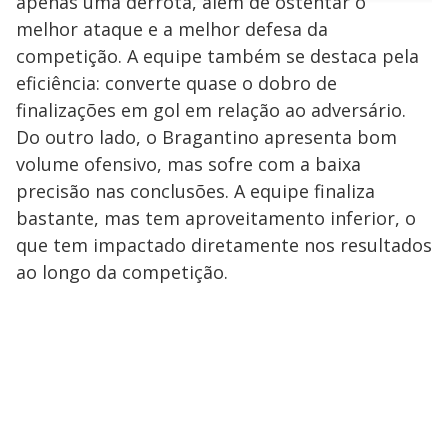
apenas uma derrota, além de ostentar o
n
u
a
d
n
o
d
melhor ataque e a melhor defesa da
s
o
s
competição. A equipe também se destaca pela
y
eficiência: converte quase o dobro de
finalizações em gol em relação ao adversário.
M
V
u
d
Do outro lado, o Bragantino apresenta bom
o
volume ofensivo, mas sofre com a baixa
i
precisão nas conclusões. A equipe finaliza
bastante, mas tem aproveitamento inferior, o
que tem impactado diretamente nos resultados
d
ao longo da competição.
e
o