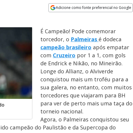
Adicione como fonte preferencial no Google
Opens in new window
É Campeão! Pode comemorar
torcedor, o
Palmeiras
é dodeca
campeão brasileiro
após empatar
com
Cruzeiro
por 1 a 1, com gols
de Endrick e Nikão, no Mineirão.
Longe do Allianz, o Alviverde
conquistou mais um troféu para a
sua galera, no entanto, com muitos
torcedores que viajaram para BH
para ver de perto mais uma taça do
do
torneio nacional.
Agora, o Palmeiras conquistou seu
a sido campeão do Paulistão e da Supercopa do