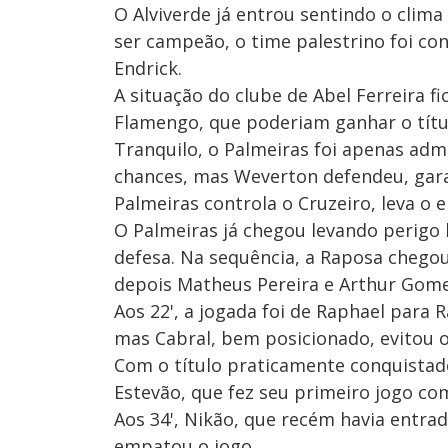
O Alviverde já entrou sentindo o clim
ser campeão, o time palestrino foi con
Endrick.
A situação do clube de Abel Ferreira 
Flamengo, que poderiam ganhar o títu
Tranquilo, o Palmeiras foi apenas adm
chances, mas Weverton defendeu, gara
Palmeiras controla o Cruzeiro, leva o 
O Palmeiras já chegou levando perigo l
defesa. Na sequência, a Raposa chegou
depois Matheus Pereira e Arthur Gom
Aos 22', a jogada foi de Raphael para 
mas Cabral, bem posicionado, evitou o
Com o título praticamente conquistad
Estevão, que fez seu primeiro jogo co
Aos 34', Nikão, que recém havia entra
empatou o jogo.