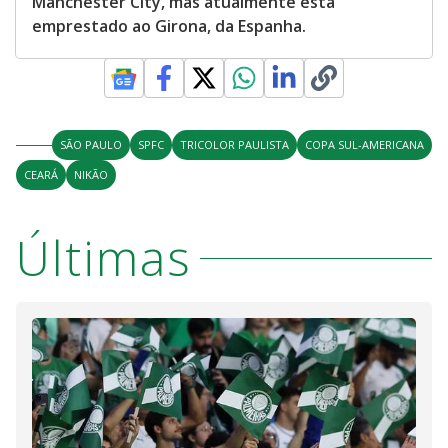
Manchester City, mas atualmente está
emprestado ao Girona, da Espanha.
SÃO PAULO
SPFC
TRICOLOR PAULISTA
COPA SUL-AMERICANA
CEARÁ
NIKÃO
Últimas