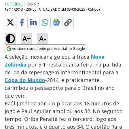
FUTEBOL
|
Do R7
13/11/2013 - 20H55
(ATUALIZADO EM
03/08/2025 - 05H55
)
A+
A-
Adicione como fonte preferencial no Google
Opens in new window
A seleção mexicana goleou a fraca
Nova
Zelândia
por 5-1 nesta quarta-feira, na partida
de ida da repescagem intercontinental para a
Copa do Mundo
-2014, e praticamente
carimbou o passaporte para o Brasil no ano
que vem.
Raúl Jiménez abriu o placar aos 18 minutos de
jogo e Paul Aguilar ampliou aos 32. No segundo
tempo, Oribe Peralta fez o terceiro, logo aos
três minutos, e o quarto aos 34. O capitão Rafa