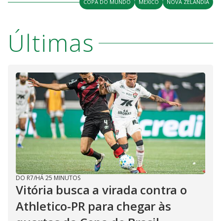
COPA DO MUNDO
MÉXICO
NOVA ZELÂNDIA
Últimas
DO R7
/
HÁ 25 MINUTOS
Vitória busca a virada contra o
Athletico-PR para chegar às