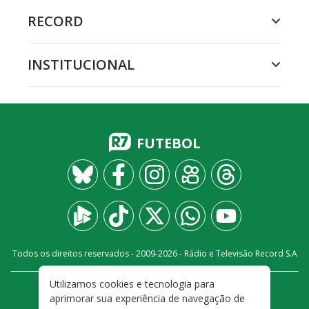
RECORD
INSTITUCIONAL
FUTEBOL
Todos os direitos reservados - 2009-
2026
- Rádio e Televisão Record S.A
Utilizamos cookies e tecnologia para
CARREIRA
FALE CONOSCO
PRIVACIDADE
aprimorar sua experiência de navegação de
TERMOS E CONDIÇÕES DE USO