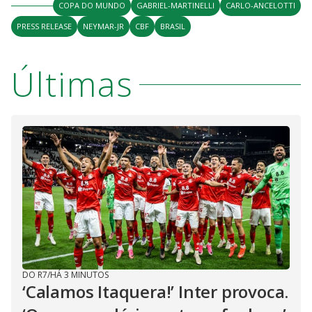
COPA DO MUNDO
GABRIEL-MARTINELLI
CARLO-ANCELOTTI
PRESS RELEASE
NEYMAR-JR
CBF
BRASIL
Últimas
DO R7
/
HÁ 3 MINUTOS
‘Calamos Itaquera!’ Inter provoca.