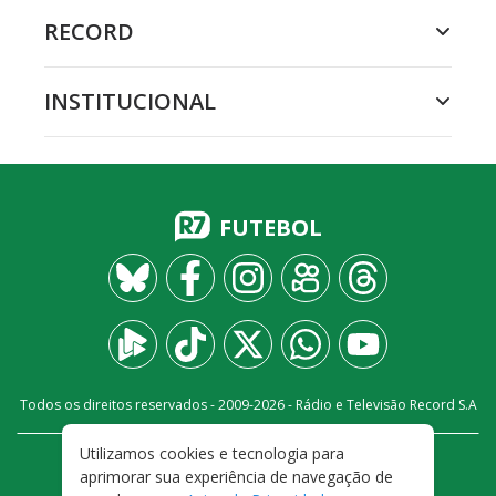
RECORD
INSTITUCIONAL
FUTEBOL
Todos os direitos reservados - 2009-
2026
- Rádio e Televisão Record S.A
Utilizamos cookies e tecnologia para
CARREIRA
FALE CONOSCO
PRIVACIDADE
aprimorar sua experiência de navegação de
TERMOS E CONDIÇÕES DE USO