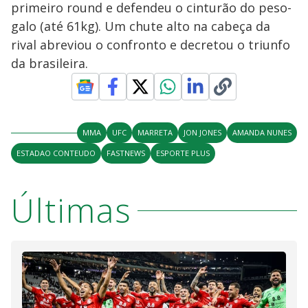
primeiro round e defendeu o cinturão do peso-
galo (até 61kg). Um chute alto na cabeça da
rival abreviou o confronto e decretou o triunfo
da brasileira.
MMA
UFC
MARRETA
JON JONES
AMANDA NUNES
ESTADAO CONTEUDO
FASTNEWS
ESPORTE PLUS
Últimas