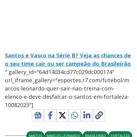
Santos e Vasco na Série B? Veja as chances de
o seu time cair ou ser campeão do Brasileirão
" gallery_id="64d14034cd77c029dc000174"
url_iframe_gallery="esportes.r7.com/futebol/m
arcos-leonardo-quer-sair-nao-treina-com-
elenco-e-deve-desfalcar-o-santos-em-fortaleza-
10082023"]
SANTOS
MARCOS LEONARDO
BRASILEIRÃO
FORTALEZA