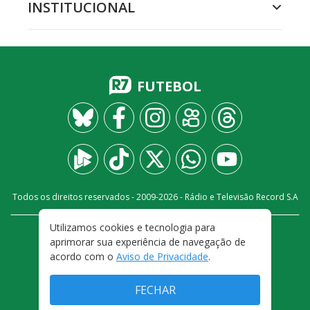
INSTITUCIONAL
FUTEBOL
Todos os direitos reservados - 2009-
2026
- Rádio e Televisão Record S.A
Utilizamos cookies e tecnologia para
CARREIRA
FALE CONOSCO
PRIVACIDADE
aprimorar sua experiência de navegação de
TERMOS E CONDIÇÕES DE USO
acordo com o
Aviso de Privacidade
.
FECHAR