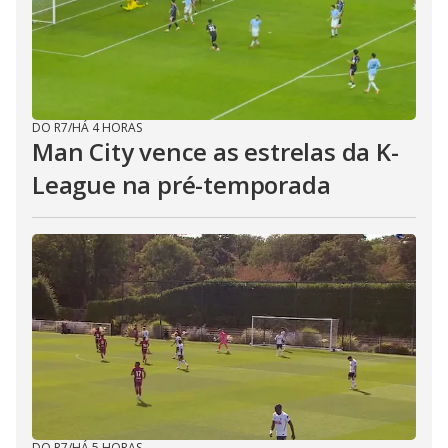
DO R7
/
HÁ 4 HORAS
Man City vence as estrelas da K-
League na pré-temporada
DO R7
/
HÁ 5 HORAS