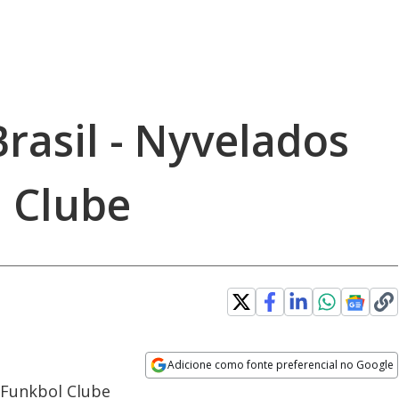
rasil - Nyvelados
l Clube
Adicione como fonte preferencial no Google
Opens in new window
4 Funkbol Clube