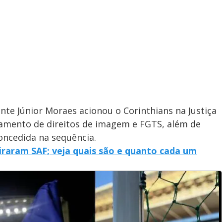
cante Júnior Moraes acionou o Corinthians na Justiça
amento de direitos de imagem e FGTS, além de
concedida na sequência.
viraram SAF; veja quais são e quanto cada um