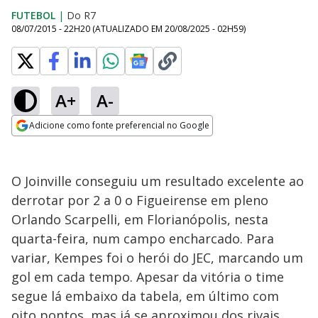
FUTEBOL
|
Do R7
08/07/2015 - 22H20
(ATUALIZADO EM
20/08/2025 - 02H59
)
A+
A-
Adicione como fonte preferencial no Google
Opens in new window
O Joinville conseguiu um resultado excelente ao
derrotar por 2 a 0 o Figueirense em pleno
Orlando Scarpelli, em Florianópolis, nesta
quarta-feira, num campo encharcado. Para
variar, Kempes foi o herói do JEC, marcando um
gol em cada tempo. Apesar da vitória o time
segue lá embaixo da tabela, em último com
oito pontos, mas já se aproximou dos rivais