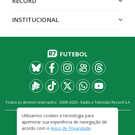
RECORD
INSTITUCIONAL
FUTEBOL
Todos os direitos reservados - 2009-
2026
- Rádio e Televisão Record S.A
Utilizamos cookies e tecnologia para
CARREIRA
FALE CONOSCO
PRIVACIDADE
aprimorar sua experiência de navegação de
TERMOS E CONDIÇÕES DE USO
acordo com o
Aviso de Privacidade
.