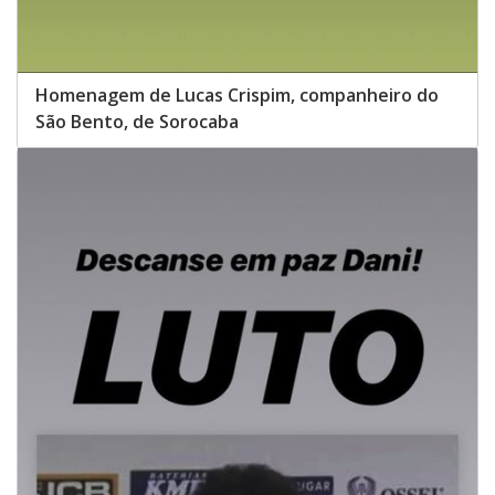
Homenagem de Lucas Crispim, companheiro do
São Bento, de Sorocaba