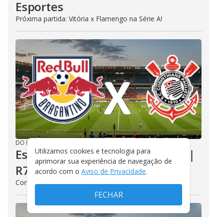
Esportes
Próxima partida: Vitória x Flamengo na Série A!
DO R7
/
HÁ 3 HORAS
Utilizamos cookies e tecnologia para
Escale o seu time - Corinthians |
aprimorar sua experiência de navegação de
R7 Esportes
acordo com o
Aviso de Privacidade
.
Corinthians em campo na próxima partida da Série A!
FECHAR