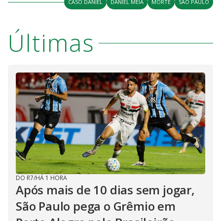
CASO DANIEL
DANIEL MEIA
MORTE
SÃO PAULO
Últimas
DO R7
/
HÁ 1 HORA
Após mais de 10 dias sem jogar,
São Paulo pega o Grêmio em