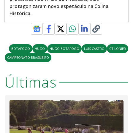
protagonizaram novo espetáculo na Colina
Histórica.
BOTAFOGO
HUGO
HUGO BOTAFOGO
LUÍS CASTRO
CT LONIER
CAMPEONATO BRASILEIRO
Últimas