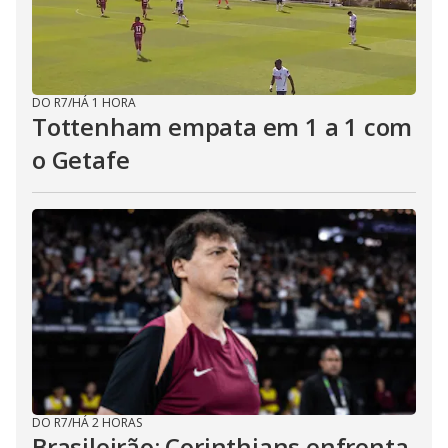
DO R7
/
HÁ 1 HORA
Tottenham empata em 1 a 1 com
o Getafe
DO R7
/
HÁ 2 HORAS
Brasileirão: Corinthians enfrenta