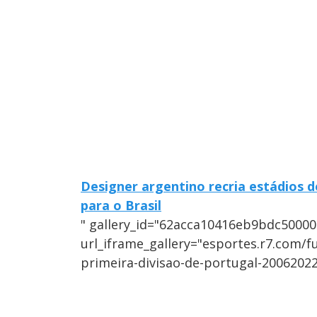
Designer argentino recria estádios 
para o Brasil
" gallery_id="62acca10416eb9bdc50000
url_iframe_gallery="esportes.r7.com/f
primeira-divisao-de-portugal-20062022