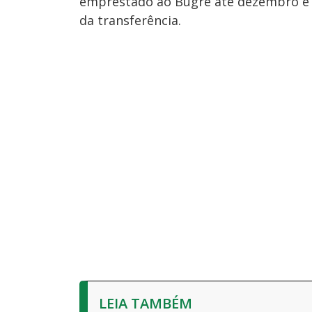
emprestado ao Bugre até dezembro e s
da transferência.
LEIA TAMBÉM