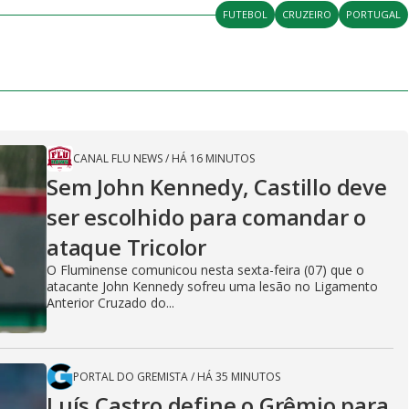
FUTEBOL
CRUZEIRO
PORTUGAL
CANAL FLU NEWS
/
HÁ 16 MINUTOS
Sem John Kennedy, Castillo deve
ser escolhido para comandar o
ataque Tricolor
O Fluminense comunicou nesta sexta-feira (07) que o
atacante John Kennedy sofreu uma lesão no Ligamento
Anterior Cruzado do...
PORTAL DO GREMISTA
/
HÁ 35 MINUTOS
Luís Castro define o Grêmio para