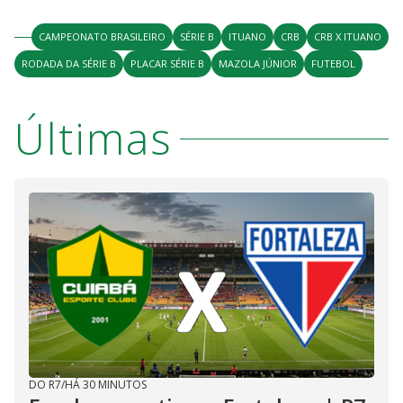
CAMPEONATO BRASILEIRO
SÉRIE B
ITUANO
CRB
CRB X ITUANO
RODADA DA SÉRIE B
PLACAR SÉRIE B
MAZOLA JÚNIOR
FUTEBOL
Últimas
DO R7
/
HÁ 30 MINUTOS