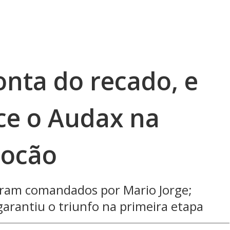
onta do recado, e
ce o Audax na
iocão
oram comandados por Mario Jorge;
garantiu o triunfo na primeira etapa