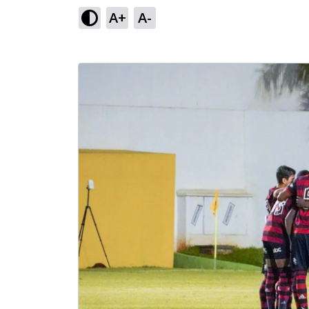
A+
A-