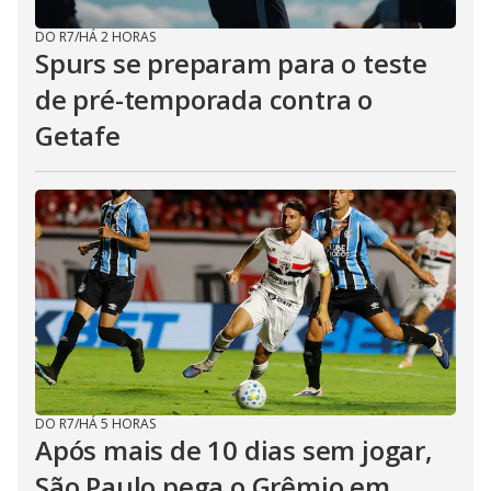
DO R7
/
HÁ 2 HORAS
Spurs se preparam para o teste
de pré-temporada contra o
Getafe
DO R7
/
HÁ 5 HORAS
Após mais de 10 dias sem jogar,
São Paulo pega o Grêmio em