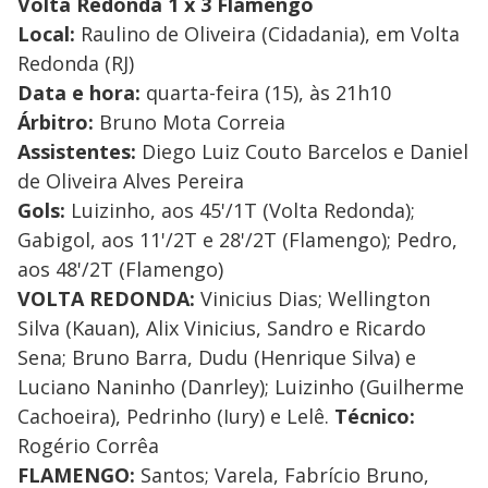
Volta Redonda 1 x 3 Flamengo
Local:
Raulino de Oliveira (Cidadania), em Volta
Redonda (RJ)
Data e hora:
quarta-feira (15), às 21h10
Árbitro:
Bruno Mota Correia
Assistentes:
Diego Luiz Couto Barcelos e Daniel
de Oliveira Alves Pereira
Gols:
Luizinho, aos 45'/1T (Volta Redonda);
Gabigol, aos 11'/2T e 28'/2T (Flamengo); Pedro,
aos 48'/2T (Flamengo)
VOLTA REDONDA:
Vinicius Dias; Wellington
Silva (Kauan), Alix Vinicius, Sandro e Ricardo
Sena; Bruno Barra, Dudu (Henrique Silva) e
Luciano Naninho (Danrley); Luizinho (Guilherme
Cachoeira), Pedrinho (Iury) e Lelê.
Técnico:
Rogério Corrêa
FLAMENGO:
Santos; Varela, Fabrício Bruno,