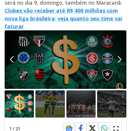
será no dia 9, domingo, também no Maracanã.
Clubes vão receber até R$ 400 milhões com
nova liga brasileira; veja quanto seu time vai
faturar
1
/
21